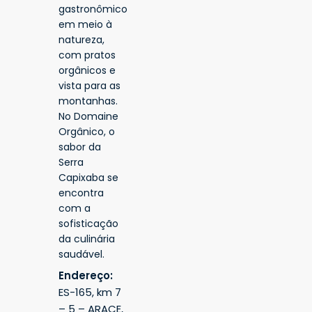
gastronômico
em meio à
natureza,
com pratos
orgânicos e
vista para as
montanhas.
No Domaine
Orgânico, o
sabor da
Serra
Capixaba se
encontra
com a
sofisticação
da culinária
saudável.
Endereço:
ES-165, km 7
– 5 – ARACE,