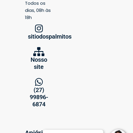
Todos os
dias, 08h às
18h
sitiodospalmitos
Nosso
site
(27)
99896-
6874
Apiário