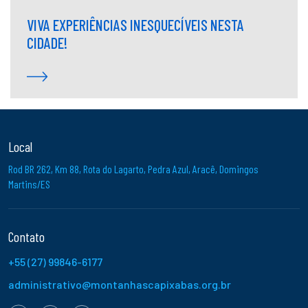
VIVA EXPERIÊNCIAS INESQUECÍVEIS NESTA
CIDADE!
Local
Rod BR 262, Km 88, Rota do Lagarto, Pedra Azul, Aracê, Domingos
Martins/ES
Contato
+55 (27) 99846-6177
administrativo@montanhascapixabas.org.br