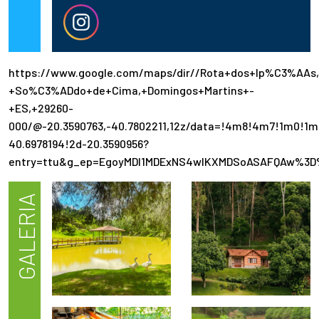
https://www.google.com/maps/dir//Rota+dos+Ip%C3%AAs
+So%C3%ADdo+de+Cima,+Domingos+Martins+-
+ES,+29260-
000/@-20.3590763,-40.7802211,12z/data=!4m8!4m7!1m0!1m
40.6978194!2d-20.3590956?
entry=ttu&g_ep=EgoyMDI1MDExNS4wIKXMDSoASAFQAw%3D
GALERIA