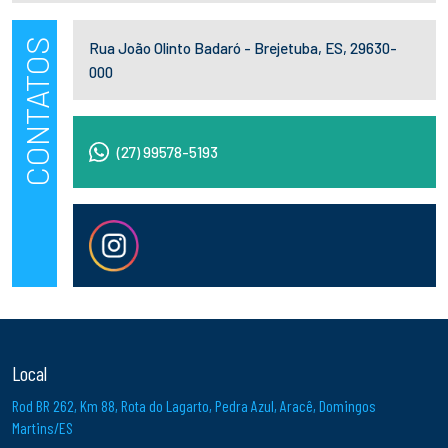
CONTATOS
Rua João Olinto Badaró - Brejetuba, ES, 29630-
000
(27) 99578-5193
Local
Rod BR 262, Km 88, Rota do Lagarto, Pedra Azul, Aracê, Domingos
Martins/ES