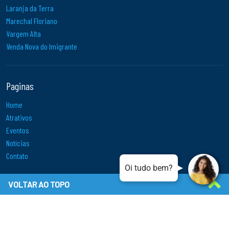
Laranja da Terra
Marechal Floriano
Vargem Alta
Venda Nova do Imigrante
Paginas
Home
Atrativos
Eventos
Notícias
Contato
Oi tudo b
VOLTAR AO TOPO