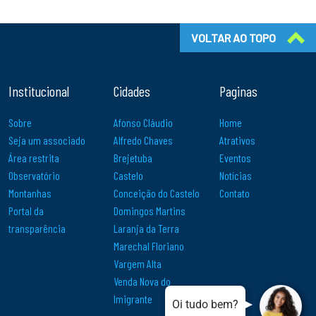
VOLTAR AO TOPO
Institucional
Cidades
Paginas
Sobre
Afonso Cláudio
Home
Seja um associado
Alfredo Chaves
Atrativos
Área restrita
Brejetuba
Eventos
Observatório
Castelo
Notícias
Montanhas
Conceição do Castelo
Contato
Portal da
Domingos Martins
transparência
Laranja da Terra
Marechal Floriano
Vargem Alta
Venda Nova do
Imigrante
.