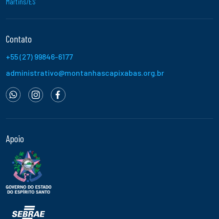
Martins/ES
Contato
+55 (27) 99846-6177
administrativo@montanhascapixabas.org.br
Apoio