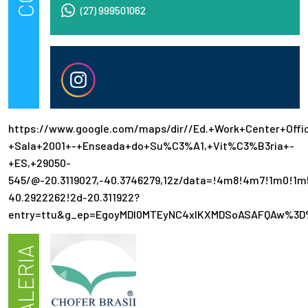
(27) 999501062
https://www.google.com/maps/dir//Ed.+Work+Center+Of
+Sala+2001+-+Enseada+do+Su%C3%A1,+Vit%C3%B3ria+-
+ES,+29050-
545/@-20.3119027,-40.3746279,12z/data=!4m8!4m7!1m0!1m
40.2922262!2d-20.311922?
entry=ttu&g_ep=EgoyMDI0MTEyNC4xIKXMDSoASAFQAw%3D
GALERIA