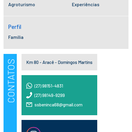
Agroturismo
Experiências
Perfil
Família
CONTATOS
Km 80 - Aracê - Domingos Martins
(27) 98151-4831
(27) 98149-9299
ssbeninca68@gmail.com