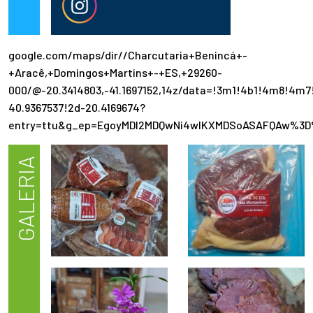
google.com/maps/dir//Charcutaria+Benincá+-
+Aracê,+Domingos+Martins+-+ES,+29260-
000/@-20.3414803,-41.1697152,14z/data=!3m1!4b1!4m8!4m
40.9367537!2d-20.4169674?
entry=ttu&g_ep=EgoyMDI2MDQwNi4wIKXMDSoASAFQAw%3D
GALERIA