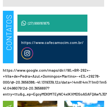
CONTATOS
(27) 999161875
https://www.cafecamocim.com.br/
https://www.google.com/maps/dir//90,+BR-262+-
+Vila+de+Pedra+Azul,+Domingos+Martins+-+ES,+29278-
000/@-20.3656388,-41.1319339,12z/data=!4m8!4m7!1m0!1m
41.0496079!2d-20.3656697?
entry=ttu&g_ep=EgoyMDI0MTEyNC4xIKXMDSoASAFQAw%3D