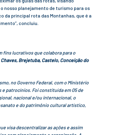
oximar os guias das rotas, visando
m o nosso planejamento de turismo para os
co da principal rota das Montanhas, que é a
imento”, concluiu.
fins lucrativos que colabora para o
 Chaves, Brejetuba, Castelo, Conceição do
rismo, no Governo Federal, com o Ministério
e patrocínios. Foi constituída em 05 de
onal, nacional e/ou internacional, o
nato e do patrimônio cultural artístico,
e visa descentralizar as ações e assim
stico com planejamento e organização. A