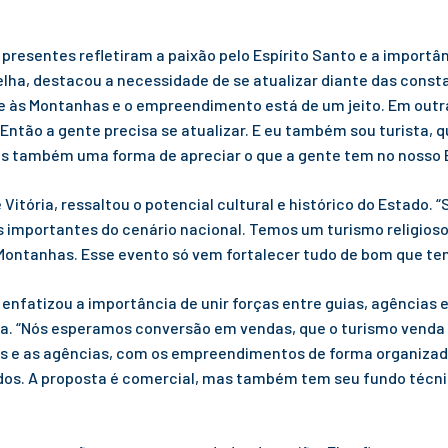
 presentes refletiram a paixão pelo Espírito Santo e a import
Velha, destacou a necessidade de se atualizar diante das const
e às Montanhas e o empreendimento está de um jeito. Em outra
ntão a gente precisa se atualizar. E eu também sou turista
mas também uma forma de apreciar o que a gente tem no nosso 
tória, ressaltou o potencial cultural e histórico do Estado. “
is importantes do cenário nacional. Temos um turismo religio
 Montanhas. Esse evento só vem fortalecer tudo de bom que te
 enfatizou a importância de unir forças entre guias, agências
a. “Nós esperamos conversão em vendas, que o turismo venda 
uias e as agências, com os empreendimentos de forma organiza
dos. A proposta é comercial, mas também tem seu fundo técni