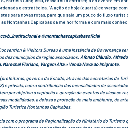
S, Patrícia Cangussu, ressaltou a estratégia do evento em apr
ordenada e estratégica. “A ação de hoje (quarta) converge co
ristas para novas rotas, para que saia um pouco do fluxo turísti
am’ as Montanhas Capixabas da melhor forma e com mais conhec
cvb_institucional e @montanhascapixabasoficial
onvention & Visitors Bureau é uma Instância de Governança sem 
s dez municípios da região associados:
Afonso Cláudio, Alfredo
a, Marechal Floriano, Vargem Alta
e
Venda Nova do Imigrante
.
a (prefeituras, governo do Estado, através das secretarias de Tu
) e privada, com a contribuição das mensalidades de associados 
tem por objetivo a captação e geração de eventos de alcance regi
as modalidades, a defesa e proteção do meio ambiente, do artesa
Região Turística Montanhas Capixabas.
a com o programa de Regionalização do Ministério do Turismo qu
s similares de forma regionalizada, construindo um destino turí