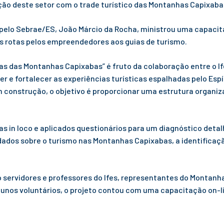
ção deste setor com o trade turístico das Montanhas Capixaba
pelo Sebrae/ES, João Márcio da Rocha, ministrou uma capacita
s rotas pelos empreendedores aos guias de turismo.
as das Montanhas Capixabas” é fruto da colaboração entre o 
er e fortalecer as experiências turísticas espalhadas pelo Es
construção, o objetivo é proporcionar uma estrutura organiza
tas in loco e aplicados questionários para um diagnóstico deta
ados sobre o turismo nas Montanhas Capixabas, a identificaç
 servidores e professores do Ifes, representantes do Montanh
lunos voluntários, o projeto contou com uma capacitação on-li