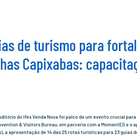
as de turismo para forta
has Capixabas: capacitaç
o auditório do Ifes Venda Nova foi palco de um evento crucial p
vention & Visitors Bureau, em parceria com a MomentES e o a
s), a apresentação de 14 das 25 rotas turísticas para 23 guias