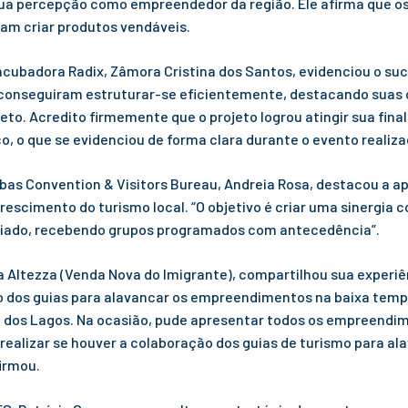
a percepção como empreendedor da região. Ele afirma que os
sam criar produtos vendáveis.
Incubadora Radix, Zâmora Cristina dos Santos, evidenciou o su
s conseguiram estruturar-se eficientemente, destacando suas o
to. Acredito firmemente que o projeto logrou atingir sua final
, o que se evidenciou de forma clara durante o evento realizad
as Convention & Visitors Bureau, Andreia Rosa, destacou a ap
rescimento do turismo local. “O objetivo é criar uma sinergi
ciado, recebendo grupos programados com antecedência”.
a Altezza (Venda Nova do Imigrante), compartilhou sua experiê
 dos guias para alavancar os empreendimentos na baixa tempor
a dos Lagos. Na ocasião, pude apresentar todos os empreendi
 realizar se houver a colaboração dos guias de turismo para 
irmou.