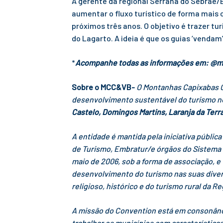
A gerente da regional Serrana do Sebrae/E
aumentar o fluxo turístico de forma mais 
próximos três anos. O objetivo é trazer tu
do Lagarto. A ideia é que os guias ‘vend
*
Acompanhe todas as informações em: @mc
Sobre o MCC&VB-
O Montanhas Capixabas C
desenvolvimento sustentável do turismo no
Castelo, Domingos Martins, Laranja da Terr
A entidade é mantida pela iniciativa públic
de Turismo, Embratur/e órgãos do Sistema S
maio de 2006, sob a forma de associação, e 
desenvolvimento do turismo nas suas divers
religioso, histórico e do turismo rural da 
A missão do Convention está em consonânci
trabalhar os municípios com característica