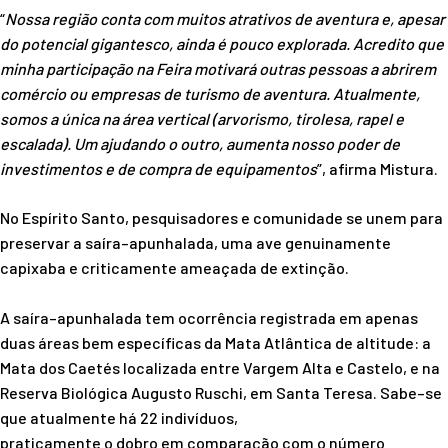
“
Nossa região conta com muitos atrativos de aventura e, apesar
do potencial gigantesco, ainda é pouco explorada. Acredito que
minha participação na Feira motivará outras pessoas a abrirem
comércio ou empresas de turismo de aventura. Atualmente,
somos a única na área vertical (arvorismo, tirolesa, rapel e
escalada). Um ajudando o outro, aumenta nosso poder de
investimentos e de compra de equipamentos
”, afirma Mistura.
No Espírito Santo, pesquisadores e comunidade se unem para
preservar a
s
aíra
–
apunhalada,
uma ave genuinamente
capixaba e criticamente ameaçada de extinção.
A saíra
–
apunhalada tem
o
corrência registrada em
apenas
duas áreas bem espec
í
ficas da Mata
Atlântica de altitude
:
a
Mata dos Caetés
localizada entre
Vargem Alta e Castelo
,
e
na
Reserva
Biológica
Augusto Ruschi, em Santa Teresa
.
S
abe
–
se
que
atualmente
há
22 indivíduos,
praticamente o dobro em comparação com o número